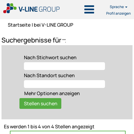
Sprache
Profil anzeigen
(aktuelle
Startseite
|
bei V-LINE GROUP
Seite)
Suchergebnisse für
"".
Nach Stichwort suchen
Nach Standort suchen
Mehr Optionen anzeigen
Suchergebnisse
Es werden 1 bis 4 von 4 Stellen angezeigt
für